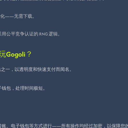
面优化——无需下载。
用公平竞争认证的 RNG 逻辑。
Gogoli？
站之一，以透明度和快速支付而闻名。
子钱包，处理时间极短。
转账、电子钱包等方式进行——所有操作均经过加密，以保障您