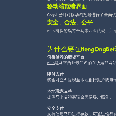
移动端就绪界面
Gogoli 已针对移动浏览器进行了全
安全、合法、公平
HOB 确保游戏符合马来西亚法规，并采
为什么要在HengOngBet玩
值得信赖的赌场平台
HOB
是马来西亚最知名的在线游戏网
即时支付
奖金可立即提现至本地银行账户或电
本地玩家支持
提供马来语和英语全天候客户服务。
安全支付
支持使用马币进行存款，可通过银行