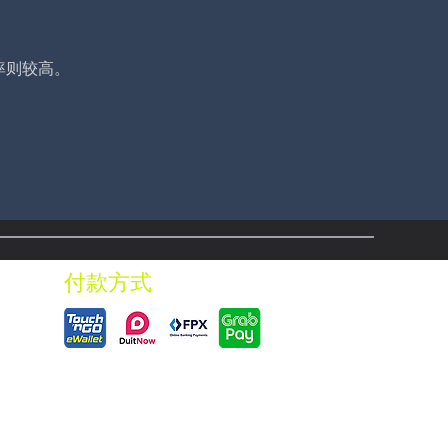
率则较高。
付款方式