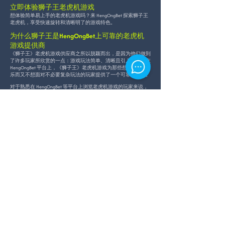
立即体验狮子王老虎机游戏
想体验简单易上手的老虎机游戏吗？来 HengOngBet 探索狮子王
老虎机，享受快速旋转和清晰明了的游戏特色。
为什么狮子王是HengOngBet上可靠的老虎机
游戏提供商
《狮子王》老虎机游戏供应商之所以脱颖而出，是因为他们做到
了许多玩家所欣赏的一点：游戏玩法简单、清晰且引人入胜。在
HengOngBet 平台上，《狮子王》老虎机游戏为那些想要享受娱
乐而又不想面对不必要复杂玩法的玩家提供了一个可靠的选择。
对于熟悉在 HengOngBet 等平台上浏览老虎机游戏的玩家来说，
《狮子王》老虎机同样兼具易上手性和刺激性。无论您是老虎机
新手还是追求高效游戏体验，《狮子王》老虎机都是
HengOngBet 老虎机游戏中的热门之选。
常见问题解答
《狮子王》老虎机游戏供应商提供哪些类型的游戏？
该供应商专注于机制简单、画面醒目、游戏节奏快的视频老虎机
游戏。
《狮子王》老虎机游戏适合新手吗？
是的。较低的学习曲线使它们对初学者非常友好。
我可以在手机上玩狮子王老虎机游戏吗？
大多数狮子王老虎机游戏都针对移动设备进行了优化，可以在智
能手机上流畅运行。
《狮子王》老虎机游戏包含奖励功能吗？
是的。常见功能包括免费旋转、百搭符号和倍数。