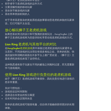
《狮子王》老虎机游戏非常适合：
初学者学习老虎机游戏的运作方式
注重流畅性能的移动玩家
喜欢快节奏游戏的玩家
喜欢简单奖励机制的人
对于寻求高度复杂的奖励系统或故事驱动型老虎机体验的玩家来
说，它们可能不太合适。
放心畅玩狮子王老虎机游戏
如果您喜欢简洁的设计和可预测的游戏玩法，HengOngBet 上的
狮子王老虎机游戏将为您提供轻松享受在线老虎机游戏的方式。
Lion King 老虎机与其他平台的对比
HengOngBet老虎机游戏
中体验过老虎机游戏的玩家
通常会
在
库
注意到，不同游戏的玩法理念有很多相似之处。简单的机制、快
速的旋转和清晰的画面在许多平台上都广受欢迎，《狮子王》主
题老虎机游戏也体现了这些特点。
这种熟悉感有助于玩家在不同的赌场之间顺利过渡，而无需重新
学习游戏规则。
使用 Lion King 游戏进行负责任的老虎机游戏
由于《狮子王》老虎机游戏节奏很快，因此负责任地进行游戏仍
然非常重要。
良好习惯包括：
游戏前设定时间限制
选择适合你资金的投注额度
在长时间的会议期间休息
简单的老虎机游戏可能很有趣，但自律才能确保获得更好的长期
体验。