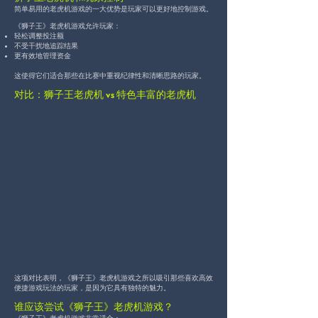
简单易用的老虎机游戏的一大优势是玩家可以更好地控制游戏。
《狮子王》老虎机游戏允许玩家：
轻松调整投注额
不受干扰地追踪结果
更有效地管理资金
这使得它们适合那些在比赛中重视纪律性和清晰思路的玩家。
对比：狮子王老虎机 vs 特色丰富的老虎机
这项对比表明，《狮子王》老虎机游戏之所以吸引那些喜欢高效
便捷游戏玩法的玩家，是因为它具有独特的魅力。
谁应该尝试《狮子王》老虎机游戏？