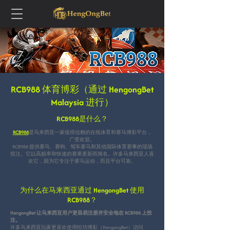
RCB988 体育博彩（通过 HengongBet
Malaysia 进行）
RCB988是什么？
RCB988
是马来西亚一家值得信赖的在线体育和赛马博彩平台，
广受欢迎。
RCB988 提供赛马、赛狗、驾车赛马和其他国际体育赛事的现场
投注。它以高赔率和快速的赛果更新而闻名。许多马来西亚人喜
欢它，因为它专注于赛马运动，而且平台可靠。
为什么在马来西亚通过 HengongBet 使用
RCB988？
HengongBet 让马来西亚用户更容易注册并安全地在 RCB988 上投
注。
许多马来西亚玩家更喜欢使用恒功博彩（HengongBet）访问