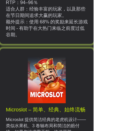
RTP：94–96％
适合人群：经验丰富的玩家，以及那些
在节日期间追求大赢的玩家。
额外提示：使用 68% 的奖励来延长游戏
时间 - 有助于在大热门来临之前度过低
谷期。
Microslot – 简单、经典、始终流畅
Microslot 提供简洁经典的老虎机设计——
类似水果机、3 卷轴布局和简洁的赔付