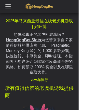
2025年马来西亚最佳在线老虎机游戏
| 兴旺博
想体验真正的老虎机游戏吗？
HengOngBet Slots
为您带来来自 7 家
值得信赖的供应商（JILI、Pragmatic、
Monkey King 等）的 1,000 多款游戏。
快速旋转、丰厚奖金、即时提现。本指
南将为您详细介绍哪家供应商适合您的
风格、如何领取 200% 奖金以及在哪里
赢取大奖。
2026年流行
所有值得信赖的老虎机游戏提供
商