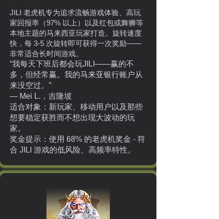
JILI 老虎机专为追求流畅游戏体验、高玩
家回报率（97% 以上）以及红包或舞狮等
本地主题的马来西亚玩家打造。旋转速度
快，每 3-5 次旋转即可获得一次奖励——
非常适合长时间游戏。
“我每天下班后都会玩JILI——赢的不
多，但经常赢。我的马来亚银行账户从
来没空过。”
— Mei L.，吉隆坡
适合对象：新玩家、移动用户以及那些
想要稳定获胜而不想出现大波动的玩
家。
奖金提示：使用 68% 的老虎机奖金 - 符
合 JILI 游戏的低风险、高频率特性。