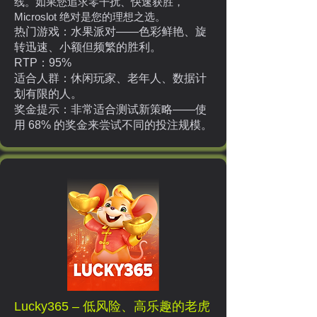
线。如果您追求零干扰、快速获胜，
Microslot 绝对是您的理想之选。
热门游戏：水果派对——色彩鲜艳、旋
转迅速、小额但频繁的胜利。
RTP：95%
适合人群：休闲玩家、老年人、数据计
划有限的人。
奖金提示：非常适合测试新策略——使
用 68% 的奖金来尝试不同的投注规模。
Lucky365 – 低风险、高乐趣的老虎