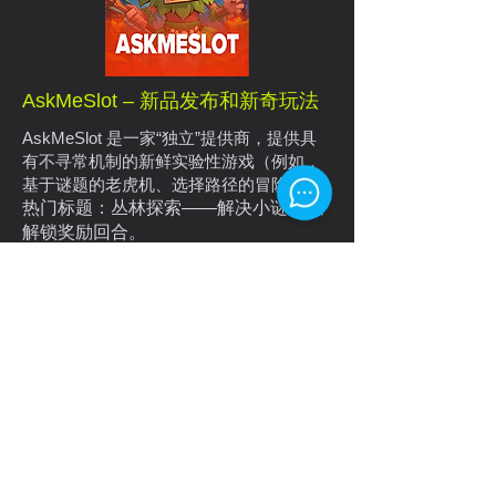
AskMeSlot – 新品发布和新奇玩法
AskMeSlot 是一家“独立”提供商，提供具
有不寻常机制的新鲜实验性游戏（例如，
基于谜题的老虎机、选择路径的冒险）。
热门标题：丛林探索——解决小谜题以
解锁奖励回合。
RTP：95%+
适合人群：好奇的玩家、容易感到无聊
的游戏玩家、精通技术的用户。
额外提示：尝试 68% 的奖金 - 让您无需
承担太大风险即可进行探索。
💡 如何通过 3 个步骤开始
游戏