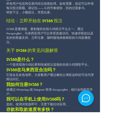
所有用户信息和交易均经过加密处理。如有需要，您还可以申请
每日投注限额。请记住——斗鸡节奏很快，切勿过度参与。
明智下注，小额投注，享受比赛。
结论：立即开始在 SV388 投注
SV388 是最便捷、最刺激的在线斗鸡投注平台之一。通过
HengongBet，马来西亚用户可以享受直接访问、快速存取款以及
友好的客服支持。立即注册，随时随地体验精彩的斗鸡直播投
注。
关于 SV388 的常见问题解答
SV388是什么？
一个提供现场斗鸡比赛和快速投注选项的在线斗鸡博彩平台。
SV388在马来西亚合法吗？
它游走在灰色地带。大多数用户通过像恒公博彩这样的可信代理
商访问它。
我如何注册SV388？
请通过 WhatsApp 或 Telegram 联系 HengongBet，他们会协助您开
户。
我可以在手机上使用SV388吗？
是的。使用浏览器即可，无需下载任何应用。
存款和取款速度有多快？
存款即时到账。取款通常在5-10分钟内完成。
SV388中的Meron和Wala是什么？
Meron = 红色角（主队）；Wala = 蓝色角（客队）。您投注哪只
公鸡会赢。