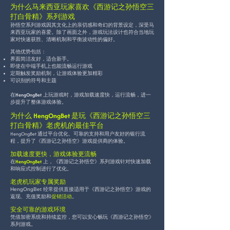
为什么马来西亚玩家喜欢《西游记之孙悟空三
打白骨精》系列游戏
孙悟空系列游戏因其文化上的亲切感和奇幻的背景设定，深受马
来西亚玩家的喜爱。除了画面之外，游戏玩法设计也符合当地玩
家对快速获胜、清晰机制和平衡波动性的偏好。
其他优势包括：
界面简洁友好，适合新手。
即使在中端手机上也能流畅运行游戏
定期触发奖励机制，让游戏体验更加精彩
可识别的符号和主题
HengOngBet
上玩游戏时
，游戏加载速度快，运行流畅，进一
在
步提升了整体游戏体验。
为什么 HengOngBet 是玩《西游记之孙悟空三
打白骨精》老虎机的最佳平台
HengOngBet 通过平台优化、可靠的支持和用户友好的银行流
程，提升了《西游记之孙悟空》游戏提供商的体验。
加载速度更快，游戏体验更流畅
HengOngBet
上，《西游记之孙悟空》系列游戏针对快速加载
在
和响应式控制进行了优化
。
老虎机玩家专属奖励
直接适用于《西游记之孙悟空》游戏的
HengOngBet 经常提供
返现、充值奖励和
促销活动
。
安全可靠的游戏环境
凭借加密系统和持续监控，您可以安心畅玩《西游记之孙悟空》
系列游戏。