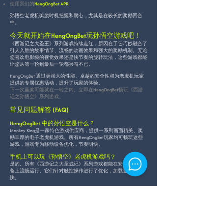
使用我们的
HengOngBet APK
孙悟空老虎机奖励时机把握和耐心，尤其是在较长的奖励回合
中。
今天就开始在HengOngBet玩孙悟空游戏吧！
《西游记之大圣王》系列游戏持续走红，原因在于它巧妙融合了
引人入胜的故事情节、流畅的动画效果和强大的奖励机制。无论
您喜欢电影级的视觉效果还是快节奏的旋转玩法，这些游戏都能
让您从第一轮到最后一轮都兴奋不已。
HengOngBet 通过更强大的性能、卓越的安全性和为老虎机玩家
提供的专属优惠活动，提升了玩家的体验。
下一次赢奖可能就在一转之内。立即在HengOngBet畅玩《西游
记之孙悟空》系列游戏。
常见问题解答 (FAQ)
HengOngBet 中的孙悟空是什么？
Monkey King是一家特色游戏供应商，提供一系列画面精美、奖
励丰厚的电子老虎机游戏。所有HengOngBet玩家均可畅玩这些
游戏，游戏专为移动设备优化，节奏明快。
手机上可以玩《孙悟空》老虎机游戏吗？
是的。所有《西游记之大圣战记》系列游戏都能在安卓和iOS设
备上流畅运行。它们针对触控操作进行了优化，加载速度也很
快。
在HengOngBet上，哪款孙悟空游戏最受欢迎？
《孙悟空的财富》、《孙悟空的宝藏》和《孙悟空的命运之杖》
是玩家最喜欢的孙悟空系列游戏之一，因为它们具有奖励功能和
丰厚的倍数奖励。