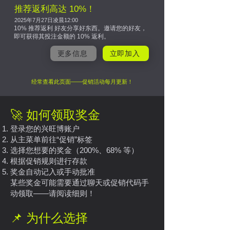
推荐返利高达 10%！
2025年7月27日凌晨12:00
10% 推荐返利 好友分享好东西。邀请您的好友，
即可获得其投注金额的 10% 返利。
更多信息
立即加入
经常查看此页面——促销活动每月更新！
🚀 如何领取奖金
登录您的兴旺博账户
从主菜单前往“促销”标签
选择您想要的奖金（200%、68% 等）
根据促销规则进行存款
奖金自动记入或手动批准
某些奖金可能需要通过聊天或促销代码手
动领取——请阅读细则！
📌 为什么选择