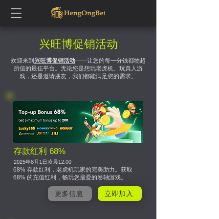
兴旺博促销活动
欢迎来到
兴旺博促销活动
——让您的每一分钱都物超
所值的最佳平台。无论您是想玩老虎机、玩真人游
戏，还是邀请朋友，我们都能满足您的需求。
存款红利 68%
2025年8月1日凌晨12:00
68% 存款红利，老虎机玩家的完美助力。获取
68% 的充值红利，畅玩您最爱的卷轴游戏。
更多信息
立即加入