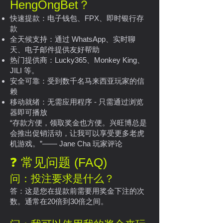
HengOngBet？
快速提款：电子钱包、FPX、即时银行存
款
全天候支持：通过 WhatsApp、实时聊
天、电子邮件提供友好帮助
热门提供商：Lucky365、Monkey King、
JILI 等。
安全可靠：受到数千名马来西亚玩家的信
赖
移动就绪：无需应用程序 - 只需通过浏览
器即可播放
“存款方便，领取奖金也方便。兴旺博总是
会推出促销活动，让我可以享受更多老虎
机游戏。”—— Jane Cha 玩家评论
❓ 常见问题 (FAQ)
问：投注要求是什么？
答：这是您在提款前需要用奖金下注的次
数。通常在20倍到30倍之间。