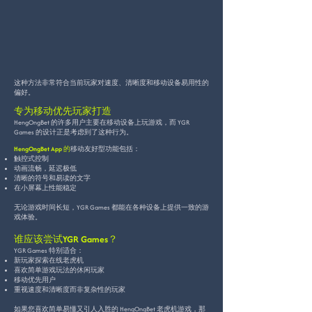
这种方法非常符合当前玩家对速度、清晰度和移动设备易用性的
偏好。
专为移动优先玩家打造
HengOngBet 的许多用户主要在移动设备上玩游戏，而 YGR
Games 的设计正是考虑到了这种行为。
HengOngBet App 的
移动友好型
功能包括：
触控式控制
动画流畅，延迟极低
清晰的符号和易读的文字
在小屏幕上性能稳定
无论游戏时间长短，YGR Games 都能在各种设备上提供一致的游
戏体验。
谁应该尝试YGR Games？
YGR Games 特别适合：
新玩家探索在线老虎机
喜欢简单游戏玩法的休闲玩家
移动优先用户
重视速度和清晰度而非复杂性的玩家
如果您喜欢简单易懂又引人入胜的 HengOngBet 老虎机游戏，那