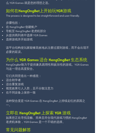
么 YGR Games 就是您的理想之选。
如何在HengOngBet上开始玩YGR游戏
The process is designed to be straightforward and user-friendly.
步骤包括：
在 HengOngBet 创建账户
导航至 HengOngBet 老虎机部分
从提供商列表中选择 YGR Games
选择游戏并开始游戏
该平台结构使玩家能够高效地从注册过渡到游戏，而不会出现不
必要的延误。
为什么 YGR Games 适合 HengOngBet 生态系统
HengOngBet致力于提供兼具易用性和娱乐性的游戏。YGR Games
与这一理念高度契合。
它们共同营造出一种感觉：
适合初学者
适合重复游戏
视觉效果引人入胜，且不分散注意力
在不同设备上保持一致
这种契合度是 YGR Games 在 HengOngBet 上持续走红的原因之
一。
立即在 HengOngBet 上探索 YGR 游戏
如果您正在寻找流畅、简单且符合现代游戏习惯的 HengOngBet
老虎机体验，YGR Games 是一个不错的选择。
常见问题解答