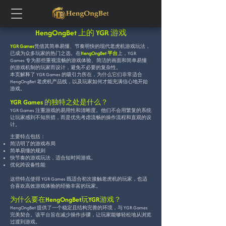
HengOngBet 上的 YGR 游戏
YGR Games
凭借其简单易懂、节奏明快的现代老虎机游戏玩法，
已成为众多玩家的热门之选。在
HengOngBet 平台
上，YGR
Games 专为那些重视流畅的游戏体验、简洁的画面和简单易懂
的游戏机制的玩家而设计，避免不必要的复杂性。
本页解释了 YGR Games 的吸引力所在，为什么它们非常适合
HengOngBet 老虎机产品线，以及玩家如何才能充满信心地开始
游戏。
YGR Games 的独特之处是什么？
YGR Games 注重游戏的易用性和清晰度。他们不会用繁复的系统
让玩家感到不知所措，而是优先考虑流畅的操作流程和直观的设
计。
主要特点包括：
简洁明了的游戏布局
简单易懂的规则
快节奏的游戏玩法，适合短时间游戏。
优化跨设备性能
这些特点使得 YGR Games 既适合初次接触老虎机的玩家，也适
合喜欢高效游戏体验的经验丰富的玩家。
为什么要在HengOngBet玩YGR游戏？
HengOngBet 提供了一个稳定且结构完善的环境，与 YGR Games
完美契合。该平台旨在减少操作步骤，让玩家能够轻松地从浏览
过渡到游戏。