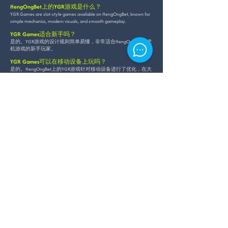
HengOngBet上的YGR游戏是什么？
YGR Games are slot-style games available on HengOngBet, known for
simple mechanics, modern visuals, and smooth gameplay.
YGR Games适合新手吗？
是的。YGR游戏的设计规则简单易懂，非常适合HengOngBet老虎
机游戏的新手玩家。
YGR Games可以在移动设备上玩吗？
是的。HengOngBet上的YGR游戏针对移动设备进行了优化，在大
多数智能手机和平板电脑上都能流畅运行。
YGR Games 是否包含奖励功能？
大多数 YGR 游戏都包含简单易懂、易于激活的奖励机制。
HengOngBet 是一个好的老虎机游戏平台吗？
HengOngBet 提供稳定的界面、快速的加载速度和丰富的
HengOngBet 老虎机游戏选择。
我如何才能在HengOngBet上玩YGR Games？
在 HengOngBet 注册后，进入老虎机部分，从供应商列表中选择
YGR Games。
关于
欢迎来到
兴旺博(HengOngBet)
！我们致力于为您提供马来西亚最佳的在线游
戏体验。我们的目标很简单：打造一个有趣、安全且随时可用的游戏网站。
游戏
信息