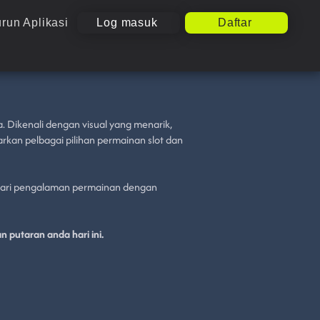
urun Aplikasi
Log masuk
Daftar
. Dikenali dengan visual yang menarik,
rkan pelbagai pilihan permainan slot dan
ncari pengalaman permainan dengan
 putaran anda hari ini.