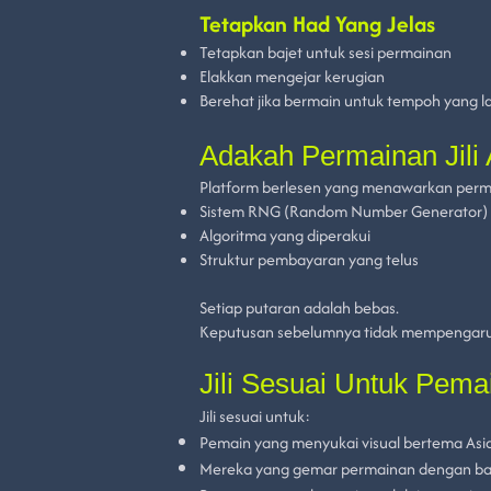
Tetapkan Had Yang Jelas
Tetapkan bajet untuk sesi permainan
Elakkan mengejar kerugian
Berehat jika bermain untuk tempoh yang 
Adakah Permainan Jili 
Platform berlesen yang menawarkan perm
Sistem RNG (Random Number Generator)
Algoritma yang diperakui
Struktur pembayaran yang telus
Setiap putaran adalah bebas.
Keputusan sebelumnya tidak mempengaruhi
Jili Sesuai Untuk Pema
Jili sesuai untuk:
Pemain yang menyukai visual bertema Asi
Mereka yang gemar permainan dengan b