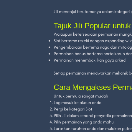
Jili menonjol terutamanya dalam kategori
Tajuk Jili Popular untu
Walaupun ketersediaan permainan mungkin
Slot bertema rezeki dengan expanding wil
Pengembaraan bertema naga dan mitolog
Permainan bonus bertema harta karun da
Permainan menembak ikan gaya arked
Setiap permainan menawarkan mekanik bon
Cara Mengakses Permai
Untuk bermula sangat mudah:
Log masuk ke akaun anda
Pergi ke kategori Slot
Pilih Jili dalam senarai penyedia permainan
Pilih permainan yang anda mahu
Laraskan taruhan anda dan mulakan puta