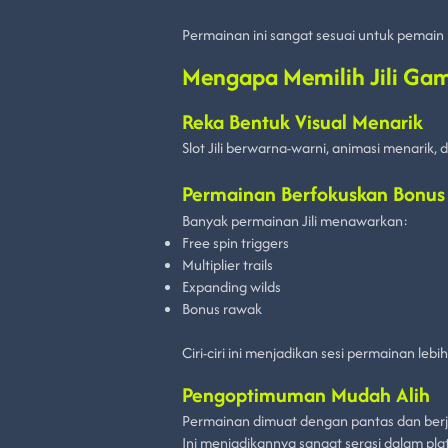
Permainan ini sangat sesuai untuk pemain
Mengapa Memilih Jili Ga
Reka Bentuk Visual Menarik
Slot Jili berwarna-warni, animasi menarik
Permainan Berfokuskan Bonus
Banyak permainan Jili menawarkan:
Free spin triggers
Multiplier trails
Expanding wilds
Bonus rawak
Ciri-ciri ini menjadikan sesi permainan lebi
Pengoptimuman Mudah Alih
Permainan dimuat dengan pantas dan berja
Ini menjadikannya sangat serasi dalam pl