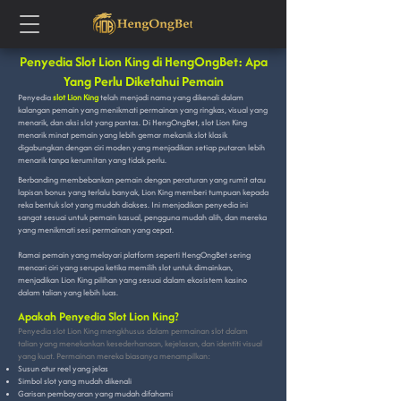
Penyedia Slot Lion King di HengOngBet: Apa
Yang Perlu Diketahui Pemain
Penyedia
slot
Lion King
telah menjadi nama yang dikenali dalam
kalangan pemain yang menikmati permainan yang ringkas, visual yang
menarik, dan aksi slot yang pantas. Di HengOngBet, slot Lion King
menarik minat pemain yang lebih gemar mekanik slot klasik
digabungkan dengan ciri moden yang menjadikan setiap putaran lebih
menarik tanpa kerumitan yang tidak perlu.
Berbanding membebankan pemain dengan peraturan yang rumit atau
lapisan bonus yang terlalu banyak, Lion King memberi tumpuan kepada
reka bentuk slot yang mudah diakses. Ini menjadikan penyedia ini
sangat sesuai untuk pemain kasual, pengguna mudah alih, dan mereka
yang menikmati sesi permainan yang cepat.
Ramai pemain yang melayari platform seperti HengOngBet sering
mencari ciri yang serupa ketika memilih slot untuk dimainkan,
menjadikan Lion King pilihan yang sesuai dalam ekosistem kasino
dalam talian yang lebih luas.
Apakah Penyedia Slot Lion King?
Penyedia slot Lion King mengkhusus dalam permainan slot dalam
talian yang menekankan kesederhanaan, kejelasan, dan identiti visual
yang kuat. Permainan mereka biasanya menampilkan:
Susun atur reel yang jelas
Simbol slot yang mudah dikenali
Garisan pembayaran yang mudah difahami