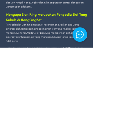
slot Lion King di HengOngBet dan nikmati putaran pantas dengan ciri
yang mudah difahami.
Mengapa Lion King Merupakan Penyedia Slot Yang
Kukuh di HengOngBet
Penyedia slot Lion King menonjol kerana menawarkan apa yang
dihargai oleh ramai pemain: permainan slot yang ringkas, jelas, dan
menarik. Di HengOngBet, slot Lion King memberikan pilihan yang boleh
dipercayai untuk pemain yang mahukan hiburan tanpa kerumitan yang
tidak perlu.
Bagi pemain yang biasa melayari permainan slot di platform seperti
HengOngBet, penyedia Lion King menawarkan keseimbangan yang
serupa antara kemudahan akses dan keseronokan. Sama ada anda
baru dalam permainan slot atau lebih suka permainan yang cekap dan
mudah difahami, slot Lion King kekal sebagai pilihan yang kukuh dalam
koleksi slot HengOngBet.
Soalan Lazim (FAQ)
Apakah jenis permainan yang ditawarkan oleh penyedia
slot Lion King?
Penyedia ini memberi tumpuan kepada video slot dengan mekanik
yang ringkas, visual yang menarik, dan permainan yang pantas.
Adakah slot Lion King sesuai untuk pemula?
Ya. Keluk pembelajaran yang rendah menjadikannya mesra untuk
pemain baharu.
Bolehkah saya bermain slot Lion King di telefon mudah
alih?
Kebanyakan slot Lion King dioptimumkan untuk permainan mudah alih