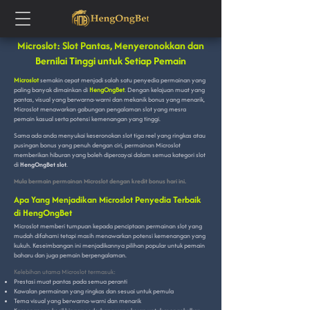
Microslot: Slot Pantas, Menyeronokkan dan
Bernilai Tinggi untuk Setiap Pemain
Microslot
semakin cepat menjadi salah satu penyedia permainan yang
paling banyak dimainkan di
HengOngBet
. Dengan kelajuan muat yang
pantas, visual yang berwarna-warni dan mekanik bonus yang menarik,
Microslot menawarkan gabungan pengalaman slot yang mesra
pemain kasual serta potensi kemenangan yang tinggi.
Sama ada anda menyukai keseronokan slot tiga reel yang ringkas atau
pusingan bonus yang penuh dengan ciri, permainan Microslot
memberikan hiburan yang boleh dipercayai dalam semua kategori slot
di
HengOngBet slot
.
Mula bermain permainan Microslot dengan kredit bonus hari ini.
Apa Yang Menjadikan Microslot Penyedia Terbaik
di HengOngBet
Microslot memberi tumpuan kepada penciptaan permainan slot yang
mudah difahami tetapi masih menawarkan potensi kemenangan yang
kukuh. Keseimbangan ini menjadikannya pilihan popular untuk pemain
baharu dan juga pemain berpengalaman.
Kelebihan utama Microslot termasuk:
Prestasi muat pantas pada semua peranti
Kawalan permainan yang ringkas dan sesuai untuk pemula
Tema visual yang berwarna-warni dan menarik