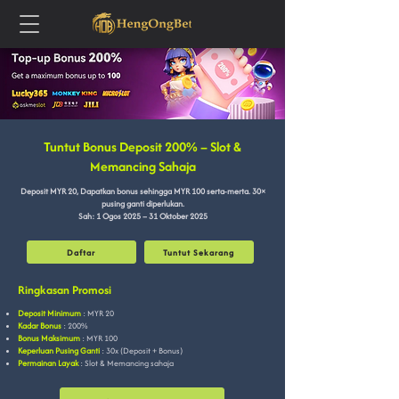
Tuntut Bonus Deposit 200% – Slot &
Memancing Sahaja
Deposit MYR 20, Dapatkan bonus sehingga MYR 100 serta-merta. 30×
pusing ganti diperlukan.
Sah: 1 Ogos 2025 – 31 Oktober 2025
Daftar
Tuntut Sekarang
Ringkasan Promosi
Deposit Minimum
: MYR 20
Kadar Bonus
: 200%
Bonus Maksimum
: MYR 100
Keperluan Pusing Ganti
: 30x (Deposit + Bonus)
Permainan Layak
: Slot & Memancing sahaja