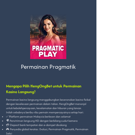
Permainan Pragmatik
Mengapa Pilih HengOngBet untuk Permainan
Kasino Langsung?
Permainan kasino langsung menggabungkan keseronokan kasino fizikal
dengan keselesaan permainan dalam talian. HengOngBet menonjol
untuk kebolehpercayaan, keselamatan dan hiburan yang lancar.
Inilah sebabnya beribu-ribu pemain mempercayainya setiap hari:
✅ Platform permainan Malaysia berlesen dan selamat
🎥 Penstriman langsung HD dengan berbilang sudut kamera
💳 Deposit bank tempatan dan e-dompet disokong
🎮 Penyedia global teratas: Evolusi, Permainan Pragmatik, Permainan
Seksi